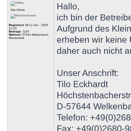
Hallo,
Site Admin
ich bin der Betrei
Registriert:
Mi 12 Jan , 2005
Aufgrund des Klei
21:24
Beiträge:
1119
Wohnort:
57644 Welkenbach
erheben wir keine
Westerwald
daher auch nicht a
Unser Anschrift:
Tilo Eckhardt
Höchstenbacherst
D-57644 Welkenb
Telefon: +49(0)26
Fax: +49(0)2680-