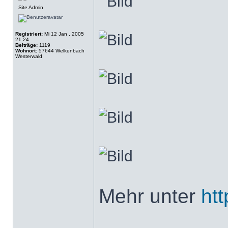
Site Admin
Registriert:
Mi 12 Jan , 2005
21:24
Beiträge:
1119
Wohnort:
57644 Welkenbach
Westerwald
Mehr unter
ht