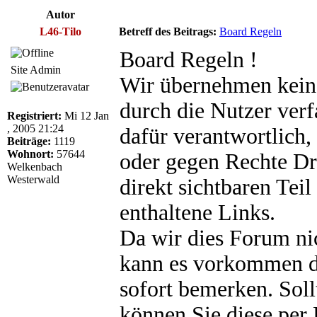
Autor
L46-Tilo
Betreff des Beitrags:
Board Regeln
Board Regeln !
Site Admin
Wir übernehmen keine
durch die Nutzer verfa
Registriert:
Mi 12 Jan
, 2005 21:24
dafür verantwortlich,
Beiträge:
1119
Wohnort:
57644
oder gegen Rechte Dri
Welkenbach
Westerwald
direkt sichtbaren Tei
enthaltene Links.
Da wir dies Forum n
kann es vorkommen da
sofort bemerken. Soll
können Sie diese per 