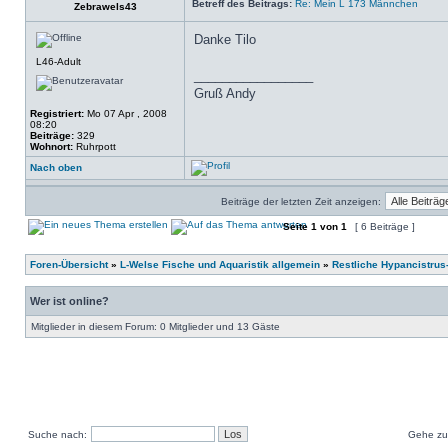
Betreff des Beitrags:
Re: Mein L 173 Männchen
Zebrawels43
Danke Tilo
L46-Adult
_________________
Gruß Andy
Registriert:
Mo 07 Apr , 2008
08:20
Beiträge:
329
Wohnort:
Ruhrpott
Nach oben
Beiträge der letzten Zeit anzeigen:
Seite
1
von
1
[ 6 Beiträge ]
Foren-Übersicht
»
L-Welse Fische und Aquaristik allgemein
»
Restliche Hypancistrus
Wer ist online?
Mitglieder in diesem Forum: 0 Mitglieder und 13 Gäste
Suche nach:
Gehe zu