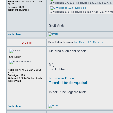
Registriert:
Mo 07 Apr , 2008
2 weibchen l173333 - Kopie.jpg [ 132.1 KiB | 217747-
08:20
Beiträge:
329
Wohnort:
Ruhrpott
1 weibchen 173 - Kopie.jpg [ 141.87 KiB | 217747-mal
_________________
Gruß Andy
Nach oben
Betreff des Beitrags:
Re: Mein L 173 Männchen
L46-Tilo
Die sind auch sehr schön.
Site Admin
_________________
Mfg
Tilo Eckhardt
Registriert:
Mi 12 Jan , 2005
21:24
Beiträge:
1119
http://www.l46.de
Wohnort:
57644 Welkenbach
Westerwald
Tonartikel für die Aquaristik
In der Ruhe liegt die Kraft
Nach oben