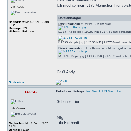
Hallo liebe Welsfreunde.
Ich möchte mein L173 Männchen hier vorstel
L46-Adult
Dateianhänge:
Registriert:
Mo 07 Apr , 2008
Dateikommentar:
Der ist 12,5 cm groß
08:20
Beiträge:
329
Wohnort:
Ruhrpott
l1733 - Kopie.jpg [ 119.87 KiB | 217752-mal betrachte
l17333 - Kopie.jpg [ 145.35 KiB | 217752-mal betracht
Dateikommentar:
Ich hoffe mal er fühlt sich gut in 
M L173 - Kopie.jpg [ 141.22 KiB | 217752-mal betrach
_________________
Gruß Andy
Nach oben
Betreff des Beitrags:
Re: Mein L 173 Männchen
L46-Tilo
Schönes Tier
Site Admin
_________________
Mfg
Tilo Eckhardt
Registriert:
Mi 12 Jan , 2005
21:24
Beiträge:
1119