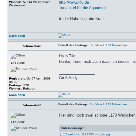
http://www.l46.de
Wohnort:
57644 Welkenbach
Westerwald
Tonartikel für die Aquaristik
In der Ruhe liegt die Kraft
Nach oben
Betreff des Beitrags:
Re: Mein L 173 Männchen
Zebrawels43
Hallo Tilo
Danke, freue mich auch dass ich dieses 
L46-Adult
_________________
Gruß Andy
Registriert:
Mo 07 Apr , 2008
08:20
Beiträge:
329
Wohnort:
Ruhrpott
Nach oben
Betreff des Beitrags:
Re: Mein L 173 Männchen
Zebrawels43
Hier sind noch zwei schöne L173 Weibchen 
L46-Adult
Dateianhänge: