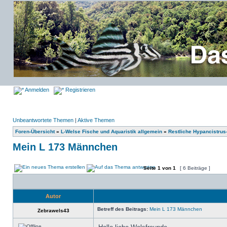
Anmelden
Registrieren
Unbeantwortete Themen
|
Aktive Themen
Foren-Übersicht
»
L-Welse Fische und Aquaristik allgemein
»
Restliche Hypancistrus
Mein L 173 Männchen
Seite
1
von
1
[ 6 Beiträge ]
Autor
Betreff des Beitrags:
Mein L 173 Männchen
Zebrawels43