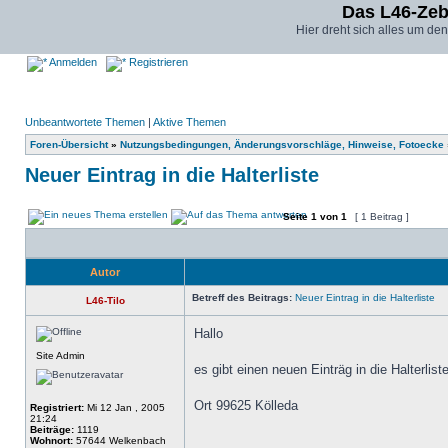
Das L46-Ze
Hier dreht sich alles um d
Anmelden
Registrieren
Unbeantwortete Themen
|
Aktive Themen
Foren-Übersicht
»
Nutzungsbedingungen, Änderungsvorschläge, Hinweise, Fotoecke
Neuer Eintrag in die Halterliste
Seite
1
von
1
[ 1 Beitrag ]
Autor
Betreff des Beitrags:
Neuer Eintrag in die Halterliste
L46-Tilo
Hallo
Site Admin
es gibt einen neuen Einträg in die Halterliste
Ort 99625 Kölleda
Registriert:
Mi 12 Jan , 2005
21:24
Beiträge:
1119
_________________
Wohnort:
57644 Welkenbach