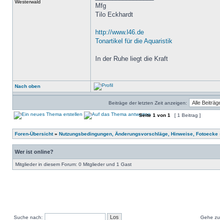
Westerwald
Mfg
Tilo Eckhardt
http://www.l46.de
Tonartikel für die Aquaristik
In der Ruhe liegt die Kraft
Nach oben
Beiträge der letzten Zeit anzeigen:
Seite
1
von
1
[ 1 Beitrag ]
Foren-Übersicht
»
Nutzungsbedingungen, Änderungsvorschläge, Hinweise, Fotoecke
Wer ist online?
Mitglieder in diesem Forum: 0 Mitglieder und 1 Gast
Suche nach:
Gehe zu