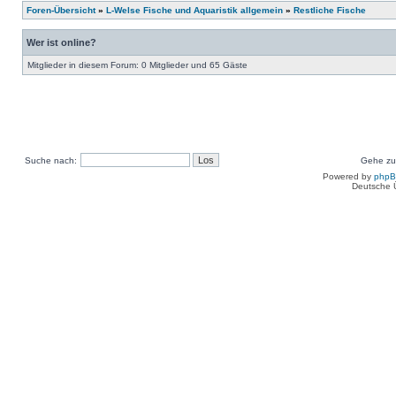
Foren-Übersicht
»
L-Welse Fische und Aquaristik allgemein
»
Restliche Fische
Wer ist online?
Mitglieder in diesem Forum: 0 Mitglieder und 65 Gäste
Suche nach:
Gehe zu
Powered by
php
Deutsche 