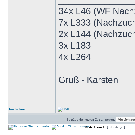
34x L46 (WF Nach
7x L333 (Nachzuc
2x L144 (Nachzuc
3x L183
4x L264
Gruß - Karsten
Nach oben
Beiträge der letzten Zeit anzeigen:
Seite
1
von
1
[ 3 Beiträge ]