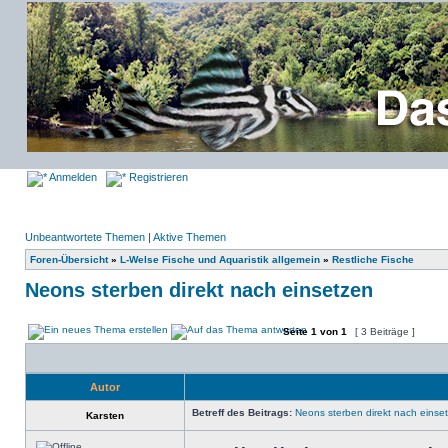
Anmelden
Registrieren
Unbeantwortete Themen
|
Aktive Themen
Foren-Übersicht
»
L-Welse Fische und Aquaristik allgemein
»
Restliche Fische
Neons sterben direkt nach einsetzen
Seite
1
von
1
[ 3 Beiträge ]
Autor
Betreff des Beitrags:
Neons sterben direkt nach einse
Karsten