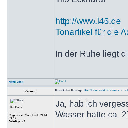
http://www.l46.de
Tonartikel für die A
In der Ruhe liegt di
Nach oben
Betreff des Beitrags:
Re: Neons sterben direkt nach e
Karsten
Ja, hab ich verges
l46-Baby
Wasser hatte ca. 2
Registriert:
Mo 21 Jul , 2014
09:49
Beiträge:
41