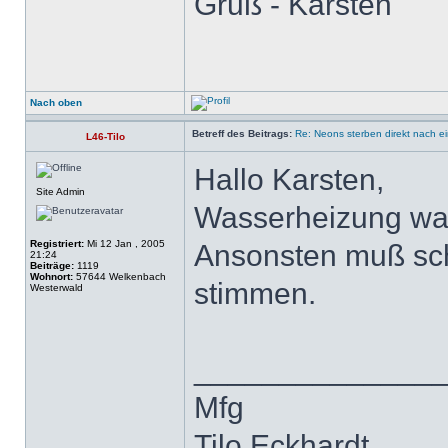
Gruß - Karsten
Nach oben
Betreff des Beitrags:
Re: Neons sterben direkt nach e
L46-Tilo
Hallo Karsten,
Site Admin
Wasserheizung wa
Registriert:
Mi 12 Jan , 2005
Ansonsten muß sc
21:24
Beiträge:
1119
Wohnort:
57644 Welkenbach
stimmen.
Westerwald
______________
Mfg
Tilo Eckhardt