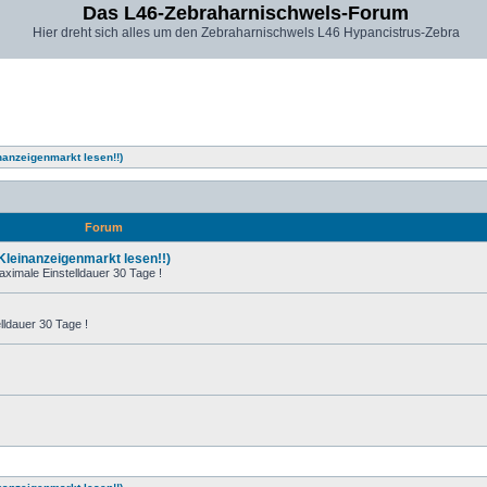
Das L46-Zebraharnischwels-Forum
Hier dreht sich alles um den Zebraharnischwels L46 Hypancistrus-Zebra
nanzeigenmarkt lesen!!)
Forum
 Kleinanzeigenmarkt lesen!!)
ximale Einstelldauer 30 Tage !
ldauer 30 Tage !