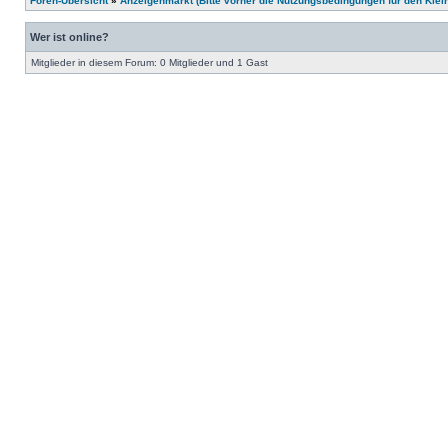
Foren-Übersicht
»
Anzeigenmarkt (Bitte vorher die Nutzungsbedingungen für den Klei
Wer ist online?
Mitglieder in diesem Forum: 0 Mitglieder und 1 Gast