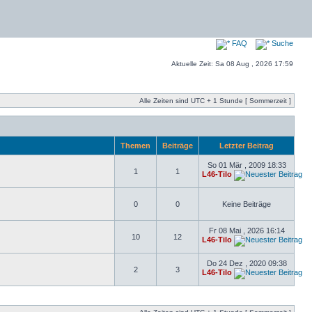
FAQ
Suche
Aktuelle Zeit: Sa 08 Aug , 2026 17:59
Alle Zeiten sind UTC + 1 Stunde [ Sommerzeit ]
Themen
Beiträge
Letzter Beitrag
So 01 Mär , 2009 18:33
1
1
L46-Tilo
0
0
Keine Beiträge
Fr 08 Mai , 2026 16:14
10
12
L46-Tilo
Do 24 Dez , 2020 09:38
2
3
L46-Tilo