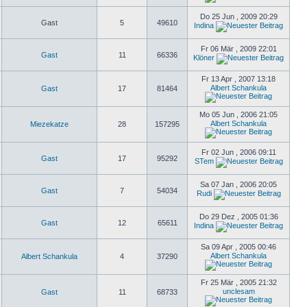
Do 25 Jun , 2009 20:29
Gast
5
49610
Indina
Fr 06 Mär , 2009 22:01
Gast
11
66336
Klöner
Fr 13 Apr , 2007 13:18
Albert Schankula
Gast
17
81464
Mo 05 Jun , 2006 21:05
Albert Schankula
Miezekatze
28
157295
Fr 02 Jun , 2006 09:11
Gast
17
95292
STem
Sa 07 Jan , 2006 20:05
Gast
7
54034
Rudi
Do 29 Dez , 2005 01:36
Gast
12
65611
Indina
Sa 09 Apr , 2005 00:46
Albert Schankula
Albert Schankula
4
37290
Fr 25 Mär , 2005 21:32
unclesam
Gast
11
68733