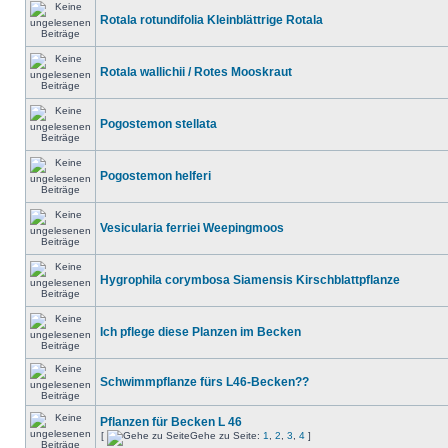
Rotala rotundifolia Kleinblättrige Rotala
Rotala wallichii / Rotes Mooskraut
Pogostemon stellata
Pogostemon helferi
Vesicularia ferriei Weepingmoos
Hygrophila corymbosa Siamensis Kirschblattpflanze
Ich pflege diese Planzen im Becken
Schwimmpflanze fürs L46-Becken??
Pflanzen für Becken L 46
[
Gehe zu Seite:
1
,
2
,
3
,
4
]