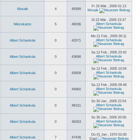
Fr 25 Mär , 2005 01:13
Mosaik
4
49399
Mosaik
Di 22 Mär , 2005 23:37
Albert Schankula
Miezekatze
5
49036
Mo 21 Feb , 2005 00:11
Albert Schankula
Albert Schankula
0
42571
Sa 12 Feb , 2005 23:42
Albert Schankula
Albert Schankula
0
43698
Sa 12 Feb , 2005 10:04
Albert Schankula
Albert Schankula
0
43009
Sa 12 Feb , 2005 09:48
Albert Schankula
Albert Schankula
0
44960
So 30 Jan , 2005 22:54
Albert Schankula
Albert Schankula
0
48151
So 30 Jan , 2005 20:05
Albert Schankula
Albert Schankula
0
48263
Do 01 Jan , 1970 02:00
Albert Schankula
7
47430
Gast