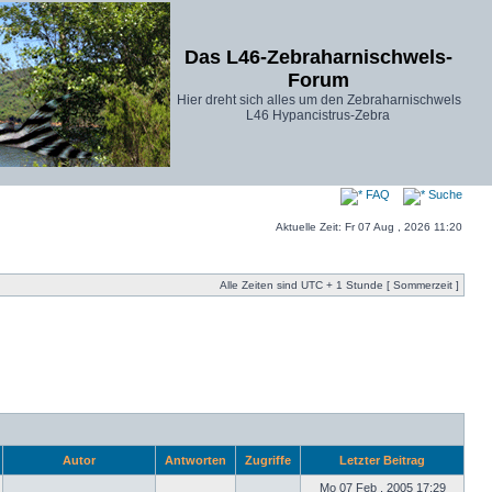
Das L46-Zebraharnischwels-
Forum
Hier dreht sich alles um den Zebraharnischwels
L46 Hypancistrus-Zebra
FAQ
Suche
Aktuelle Zeit: Fr 07 Aug , 2026 11:20
Alle Zeiten sind UTC + 1 Stunde [ Sommerzeit ]
Autor
Antworten
Zugriffe
Letzter Beitrag
Mo 07 Feb , 2005 17:29