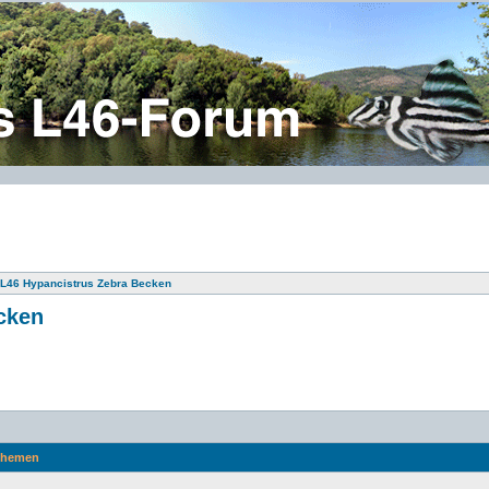
s L46 Hypancistrus Zebra Becken
cken
hemen