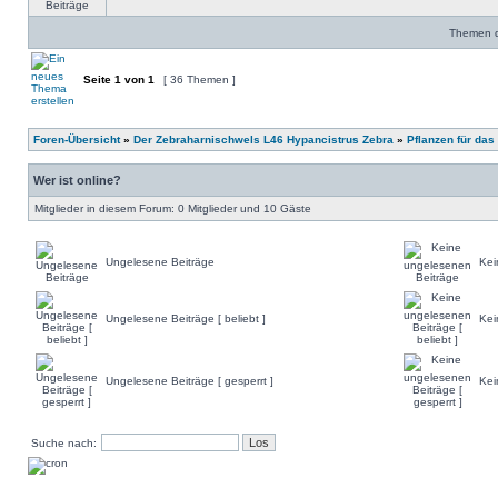
Themen de
Seite
1
von
1
[ 36 Themen ]
Foren-Übersicht
»
Der Zebraharnischwels L46 Hypancistrus Zebra
»
Pflanzen für da
Wer ist online?
Mitglieder in diesem Forum: 0 Mitglieder und 10 Gäste
Ungelesene Beiträge
Kei
Ungelesene Beiträge [ beliebt ]
Kei
Ungelesene Beiträge [ gesperrt ]
Kei
Suche nach: