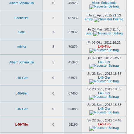
Albert Schankula
Albert Schankula
0
49925
Do 23 Apr , 2015 21:13
Lachsfilet
3
137432
stripy
Fr 24 Mai , 2013 11:46
Salzi
2
37932
Salzi
Fr 05 Okt , 2012 16:23
L46-Tilo
micha
8
70879
Di 02 Okt , 2012 23:59
L46-Ger
Albert Schankula
5
45343
So 23 Sep , 2012 18:58
L46-Ger
L46-Ger
0
64971
So 23 Sep , 2012 18:55
L46-Ger
L46-Ger
0
67460
So 23 Sep , 2012 16:53
L46-Ger
L46-Ger
0
66888
Sa 22 Sep , 2012 14:48
L46-Tilo
L46-Tilo
0
61190