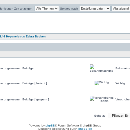
r letzten Zeit anzeigen:
Sortiere nach
s L46 Hypancistrus Zebra Becken
ne ungelesenen Beiträge
Bekanntm
ne ungelesenen Beiträge [ beliebt ]
Wichtig
ne ungelesenen Beiträge [ gesperrt ]
Verschob
Gehe zu:
Powered by
phpBB
® Forum Software © phpBB Group
Deutsche Übersetzung durch
phpBB.de