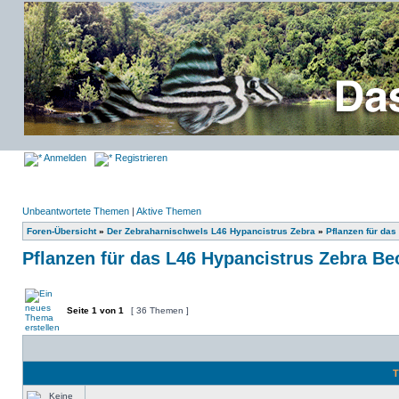
Anmelden
Registrieren
Unbeantwortete Themen
|
Aktive Themen
Foren-Übersicht
»
Der Zebraharnischwels L46 Hypancistrus Zebra
»
Pflanzen für da
Pflanzen für das L46 Hypancistrus Zebra Be
Seite
1
von
1
[ 36 Themen ]
T