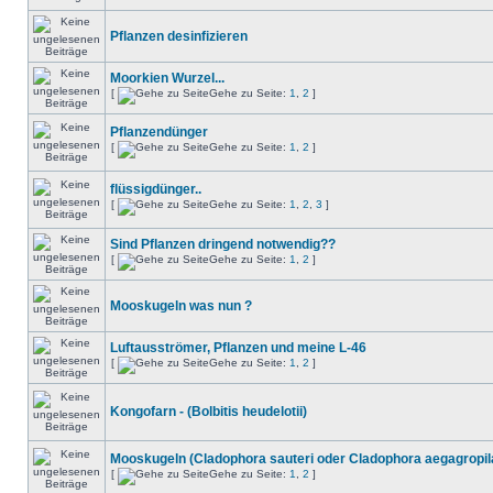
Pflanzen desinfizieren
Moorkien Wurzel...
[
Gehe zu Seite:
1
,
2
]
Pflanzendünger
[
Gehe zu Seite:
1
,
2
]
flüssigdünger..
[
Gehe zu Seite:
1
,
2
,
3
]
Sind Pflanzen dringend notwendig??
[
Gehe zu Seite:
1
,
2
]
Mooskugeln was nun ?
Luftausströmer, Pflanzen und meine L-46
[
Gehe zu Seite:
1
,
2
]
Kongofarn - (Bolbitis heudelotii)
Mooskugeln (Cladophora sauteri oder Cladophora aegagropil
[
Gehe zu Seite:
1
,
2
]