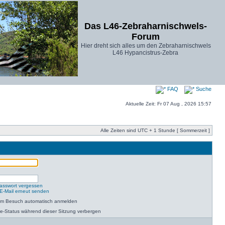
Das L46-Zebraharnischwels-
Forum
Hier dreht sich alles um den Zebraharnischwels
L46 Hypancistrus-Zebra
FAQ
Suche
Aktuelle Zeit: Fr 07 Aug , 2026 15:57
Alle Zeiten sind UTC + 1 Stunde [ Sommerzeit ]
asswort vergessen
-E-Mail erneut senden
dem Besuch automatisch anmelden
e-Status während dieser Sitzung verbergen