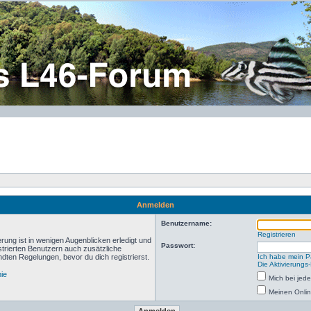
Anmelden
Benutzername:
Registrieren
rung ist in wenigen Augenblicken erledigt und
Passwort:
istrierten Benutzern auch zusätzliche
ten Regelungen, bevor du dich registrierst.
Ich habe mein P
Die Aktivierungs
nie
Mich bei je
Meinen Onlin