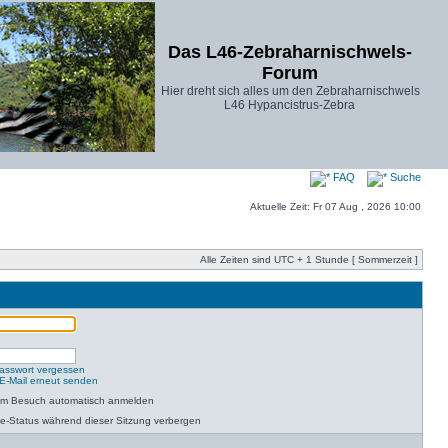
Das L46-Zebraharnischwels-
Forum
Hier dreht sich alles um den Zebraharnischwels
L46 Hypancistrus-Zebra
FAQ
Suche
Aktuelle Zeit: Fr 07 Aug , 2026 10:00
Alle Zeiten sind UTC + 1 Stunde [ Sommerzeit ]
asswort vergessen
-E-Mail erneut senden
dem Besuch automatisch anmelden
e-Status während dieser Sitzung verbergen