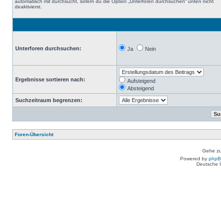
automatisch mit durchsucht, sofern du die Option „Unterforen durchsuchen“ unten nicht
deaktivierst.
Unterforen durchsuchen:
Ja
Nein
Ergebnisse sortieren nach:
Aufsteigend
Absteigend
Suchzeitraum begrenzen:
Foren-Übersicht
Gehe zu
Powered by
php
Deutsche 