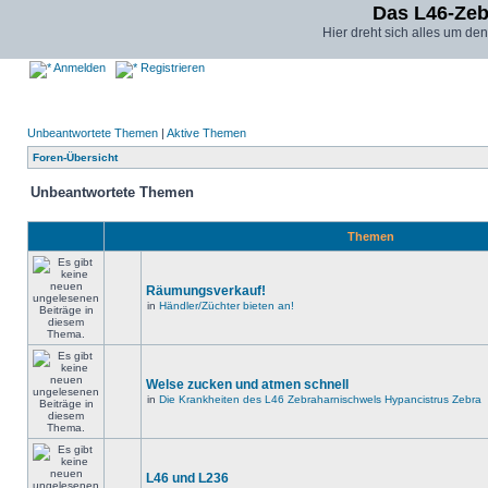
Das L46-Ze
Hier dreht sich alles um d
Anmelden
Registrieren
Unbeantwortete Themen
|
Aktive Themen
Foren-Übersicht
Unbeantwortete Themen
Themen
Räumungsverkauf!
in
Händler/Züchter bieten an!
Welse zucken und atmen schnell
in
Die Krankheiten des L46 Zebraharnischwels Hypancistrus Zebra
L46 und L236