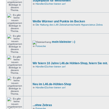
Stapelplatte für Welshöhlen
in
Händler/Züchter bieten an!
Weiße Würmer und Punkte im Becken
in
Die Haltung des L46 Zebraharnischwels Hypancistrus Zebra
mein kleinster :-)
in
Fotoecke
Wir feiern 10 Jahre L46.de Höhlen-Shop, feiern Sie mit.
in
Händler/Züchter bieten an!
Neu im L46.de-Höhlen-Shop
in
Händler/Züchter bieten an!
...ohne Zebras
in
Fotoecke