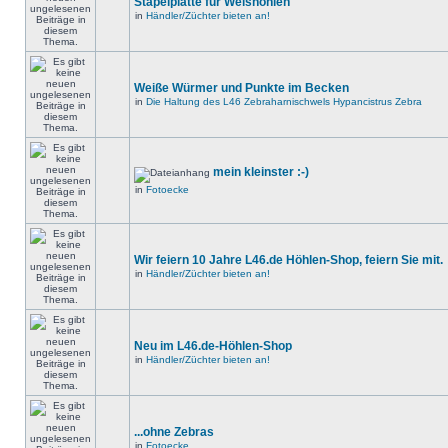
Stapelplatte für Welshöhlen
in
Händler/Züchter bieten an!
Weiße Würmer und Punkte im Becken
in
Die Haltung des L46 Zebraharnischwels Hypancistrus Zebra
mein kleinster :-)
in
Fotoecke
Wir feiern 10 Jahre L46.de Höhlen-Shop, feiern Sie mit.
in
Händler/Züchter bieten an!
Neu im L46.de-Höhlen-Shop
in
Händler/Züchter bieten an!
...ohne Zebras
in
Fotoecke