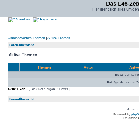
Das L46-Ze
Hier dreht sich alles um d
Anmelden
Registrieren
Unbeantwortete Themen
|
Aktive Themen
Foren-Übersicht
Aktive Themen
Themen
Autor
Antw
Es wurden kein
Beiträge der letzten Z
Seite
1
von
1
[ Die Suche ergab 0 Treffer ]
Foren-Übersicht
Gehe zu
Powered by
php
Deutsche 