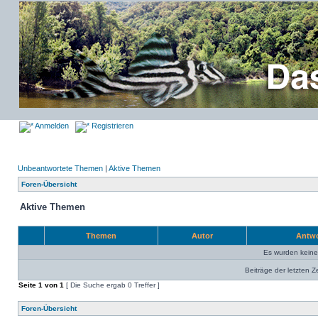
Anmelden
Registrieren
Unbeantwortete Themen
|
Aktive Themen
Foren-Übersicht
Aktive Themen
Themen
Autor
Antw
Es wurden kein
Beiträge der letzten Z
Seite
1
von
1
[ Die Suche ergab 0 Treffer ]
Foren-Übersicht