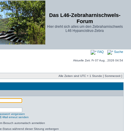
Das L46-Zebraharnischwels-
Forum
Hier dreht sich alles um den Zebraharnischwels
L46 Hypancistrus-Zebra
FAQ
Suche
Aktuelle Zeit: Fr 07 Aug , 2026 04:54
Alle Zeiten sind UTC + 1 Stunde [ Sommerzeit ]
asswort vergessen
-E-Mail erneut senden
dem Besuch automatisch anmelden
e-Status während dieser Sitzung verbergen