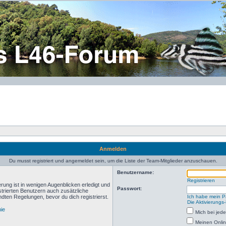
Anmelden
Du musst registriert und angemeldet sein, um die Liste der Team-Mitglieder anzuschauen.
Benutzername:
Registrieren
rung ist in wenigen Augenblicken erledigt und
Passwort:
istrierten Benutzern auch zusätzliche
ten Regelungen, bevor du dich registrierst.
Ich habe mein P
Die Aktivierungs
nie
Mich bei je
Meinen Onlin