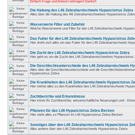
Einfach Frage und Antwort eintragen! Danke!!
Die Haltung des L46 Zebraharnischwels Hypancistrus Zebra
Alles über die Haltung des l46 Zebraharnischwelses Hypancistrus Zebr
Wasserwerte Filter und Zubehör
Welche Wasserwerte und Filter für den L46 Zebraharnischwels Hypanc
Das Futter für den L46 Zebraharnischwels Hypancistrus Zeb
Hier dreht sich alles um das Futter für den L46 Zebraharnischwels Hyp
Die Zucht des L46 Zebraharnischwels Hypancistrus Zebra
Hier geht es um die Zucht des L46 Zebraharnischwelses Hypancistrus
Die Geschlechtsunterschiede des L46 Zebraharnischwels Hy
Alles über die Geschlechtsunterschiede und die Geschlechtsbestimmu
Hypancistrus Zebra
Die Krankheiten des L46 Zebraharnischwels Hypancistrus Z
Hier stehet alles zu den Krankheiten des L46 Zebraharnischwels Hypan
Zuchtberichte und Erkenntnisse
Hier könnt Ihr Zuchtberichte, wissenschaftliche Neuerungen und - Erke
Pflanzen für das L46 Hypancistrus Zebra Becken
Hier steht alles zu Pflanzen im L46 Hypancistrus Zebra Becken
Sonstiges über den L46 Zebraharnischwels Hypancistrus Ze
Alles andere über den L46 Zebraharnischwels Hypancistrus Zebra