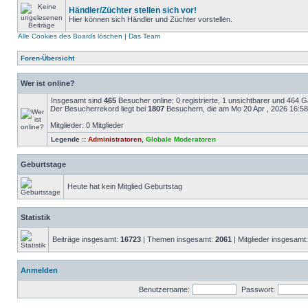
Händler/Züchter stellen sich vor!
Hier können sich Händler und Züchter vorstellen.
Alle Cookies des Boards löschen
|
Das Team
Foren-Übersicht
Wer ist online?
Insgesamt sind
465
Besucher online: 0 registrierte, 1 unsichtbarer und 464 
Der Besucherrekord liegt bei
1807
Besuchern, die am Mo 20 Apr , 2026 16:58 g
Mitglieder: 0 Mitglieder
Legende ::
Administratoren
,
Globale Moderatoren
Geburtstage
Heute hat kein Mitglied Geburtstag
Statistik
Beiträge insgesamt:
16723
| Themen insgesamt:
2061
| Mitglieder insgesamt
Anmelden
Benutzername:
Passwort: