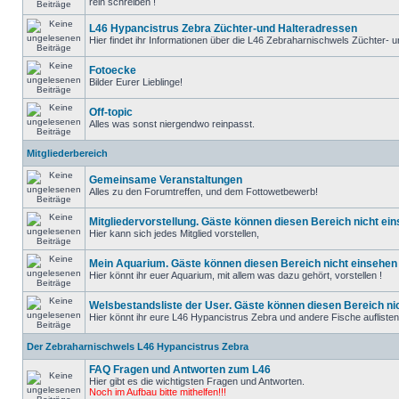
rein schreiben !
L46 Hypancistrus Zebra Züchter-und Halteradressen
Hier findet ihr Informationen über die L46 Zebraharnischwels Züchter- un
Fotoecke
Bilder Eurer Lieblinge!
Off-topic
Alles was sonst niergendwo reinpasst.
Mitgliederbereich
Gemeinsame Veranstaltungen
Alles zu den Forumtreffen, und dem Fottowetbewerb!
Mitgliedervorstellung. Gäste können diesen Bereich nicht ein
Hier kann sich jedes Mitglied vorstellen,
Mein Aquarium. Gäste können diesen Bereich nicht einsehen 
Hier könnt ihr euer Aquarium, mit allem was dazu gehört, vorstellen !
Welsbestandsliste der User. Gäste können diesen Bereich nic
Hier könnt ihr eure L46 Hypancistrus Zebra und andere Fische auflisten, d
Der Zebraharnischwels L46 Hypancistrus Zebra
FAQ Fragen und Antworten zum L46
Hier gibt es die wichtigsten Fragen und Antworten.
Noch im Aufbau bitte mithelfen!!!