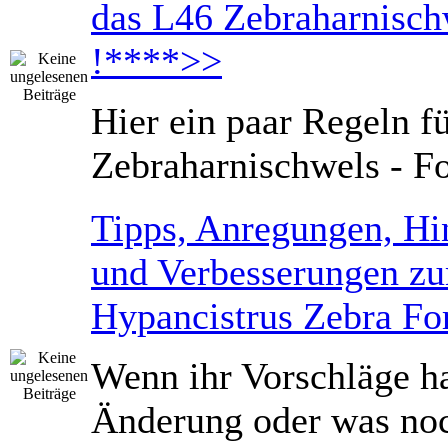
das L46 Zebraharnisc
!****>>
Hier ein paar Regeln f
Zebraharnischwels - F
Tipps, Anregungen, Hi
und Verbesserungen z
Hypancistrus Zebra F
Wenn ihr Vorschläge ha
Änderung oder was noc