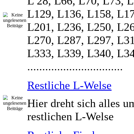
L 28, L66, L70, L73, 
L129, L136, L158, L17
L201, L236, L250, L26
L270, L287, L297, L31
L333, L339, L340, L3
................................
Restliche L-Welse
Hier dreht sich alles u
restlichen L-Welse