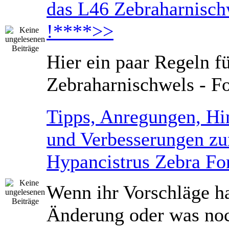
das L46 Zebraharnisc
!****>>
Hier ein paar Regeln f
Zebraharnischwels - F
Tipps, Anregungen, Hi
und Verbesserungen z
Hypancistrus Zebra F
Wenn ihr Vorschläge ha
Änderung oder was noc