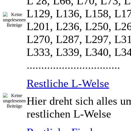
L 28, L66, L70, L73, 
L129, L136, L158, L17
L201, L236, L250, L26
L270, L287, L297, L31
L333, L339, L340, L3
................................
Restliche L-Welse
Hier dreht sich alles u
restlichen L-Welse