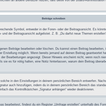
achrichten an andere Benutzer nutzen, falls diese von der Board-Administrati
Beiträge schreiben
chende Symbol, entweder in der Foren- oder der Beitragsansicht. Es könnte se
 und der Beitragsansicht aufgelistet. Z. B. „Du darfst neue Themen erstelle
igenen Beiträge bearbeiten oder löschen. Du kannst einen Beitrag bearbeiten
ner Erstellung möglich. Wenn bereits jemand auf deinen Beitrag geantwortet ha
t der Bearbeitungen angezeigt. Dieser Hinweis erscheint nicht, wenn noch nie
ls sie es für nötig halten, eine Notiz hinterlassen, warum dein Beitrag überar
olche in den Einstellungen in deinem persönlichen Bereich entwerfen. Nachde
ignatur auch hinzufügen, indem du in deinem persönlichen Bereich das stand
nfach das Kontrollkästchen „Signatur anhängen“ wieder deaktivieren.
 bearbeitest, findest du ein Register „Umfrage erstellen“ unterhalb des Formu