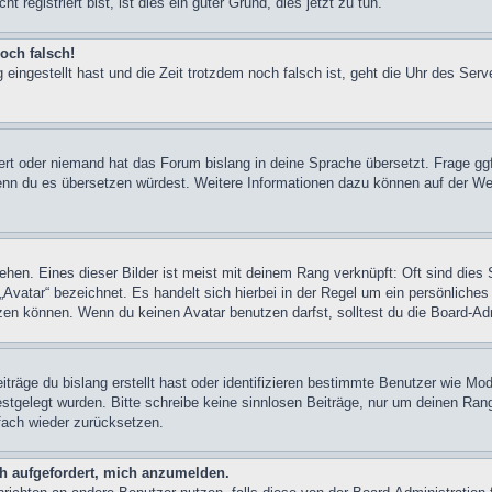
registriert bist, ist dies ein guter Grund, dies jetzt zu tun.
och falsch!
 eingestellt hast und die Zeit trotzdem noch falsch ist, geht die Uhr des Serv
iert oder niemand hat das Forum bislang in deine Sprache übersetzt. Frage ggf
n, wenn du es übersetzen würdest. Weitere Informationen dazu können auf der
hen. Eines dieser Bilder ist meist mit deinem Rang verknüpft: Oft sind dies 
Avatar“ bezeichnet. Es handelt sich hierbei in der Regel um ein persönliches
en können. Wenn du keinen Avatar benutzen darfst, solltest du die Board-Adm
träge du bislang erstellt hast oder identifizieren bestimmte Benutzer wie M
festgelegt wurden. Bitte schreibe keine sinnlosen Beiträge, nur um deinen Ra
fach wieder zurücksetzen.
ch aufgefordert, mich anzumelden.