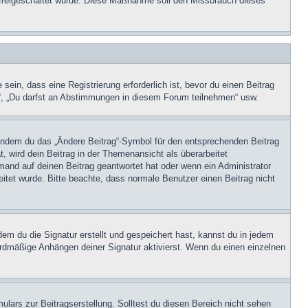
on freigeschaltet wurde. Diese Maßnahme soll den Missbrauch dieses
in, dass eine Registrierung erforderlich ist, bevor du einen Beitrag
n“, „Du darfst an Abstimmungen in diesem Forum teilnehmen“ usw.
, indem du das „Ändere Beitrag“-Symbol für den entsprechenden Beitrag
t, wird dein Beitrag in der Themenansicht als überarbeitet
mand auf deinen Beitrag geantwortet hat oder wenn ein Administrator
beitet wurde. Bitte beachte, dass normale Benutzer einen Beitrag nicht
m du die Signatur erstellt und gespeichert hast, kannst du in jedem
ardmäßige Anhängen deiner Signatur aktivierst. Wenn du einen einzelnen
lars zur Beitragserstellung. Solltest du diesen Bereich nicht sehen