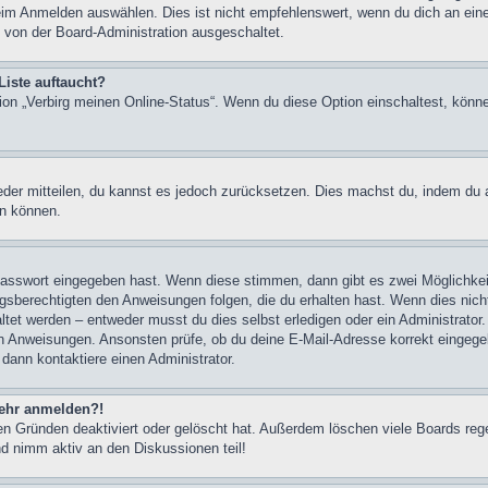
im Anmelden auswählen. Dies ist nicht empfehlenswert, wenn du dich an einem
 von der Board-Administration ausgeschaltet.
Liste auftaucht?
tion „Verbirg meinen Online-Status“. Wenn du diese Option einschaltest, könn
ieder mitteilen, du kannst es jedoch zurücksetzen. Dies machst du, indem du
en können.
 Passwort eingegeben hast. Wenn diese stimmen, dann gibt es zwei Möglichk
ngsberechtigten den Anweisungen folgen, die du erhalten hast. Wenn dies nicht 
et werden – entweder musst du dies selbst erledigen oder ein Administrator. Be
nen Anweisungen. Ansonsten prüfe, ob du deine E-Mail-Adresse korrekt eingeg
 dann kontaktiere einen Administrator.
 mehr anmelden?!
n Gründen deaktiviert oder gelöscht hat. Außerdem löschen viele Boards rege
nd nimm aktiv an den Diskussionen teil!