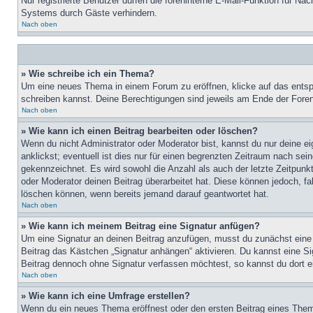
Nur registrierte Benutzer dürfen die foreninterne E-Mail-Funktion für N
Systems durch Gäste verhindern.
Nach oben
» Wie schreibe ich ein Thema?
Um eine neues Thema in einem Forum zu eröffnen, klicke auf das entspre
schreiben kannst. Deine Berechtigungen sind jeweils am Ende der Foren-
Nach oben
» Wie kann ich einen Beitrag bearbeiten oder löschen?
Wenn du nicht Administrator oder Moderator bist, kannst du nur deine e
anklickst; eventuell ist dies nur für einen begrenzten Zeitraum nach sei
gekennzeichnet. Es wird sowohl die Anzahl als auch der letzte Zeitpunk
oder Moderator deinen Beitrag überarbeitet hat. Diese können jedoch, fal
löschen können, wenn bereits jemand darauf geantwortet hat.
Nach oben
» Wie kann ich meinem Beitrag eine Signatur anfügen?
Um eine Signatur an deinen Beitrag anzufügen, musst du zunächst eine s
Beitrag das Kästchen „Signatur anhängen“ aktivieren. Du kannst eine S
Beitrag dennoch ohne Signatur verfassen möchtest, so kannst du dort ei
Nach oben
» Wie kann ich eine Umfrage erstellen?
Wenn du ein neues Thema eröffnest oder den ersten Beitrag eines Themas